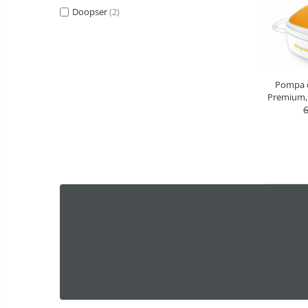
Doopser
(2)
Pompa d
Premium, 
, LED t