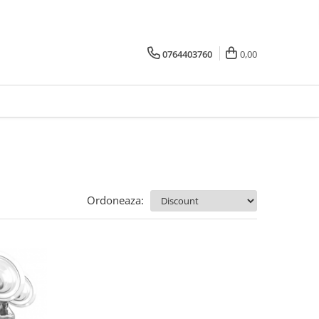
0764403760
0,00
Ordoneaza: