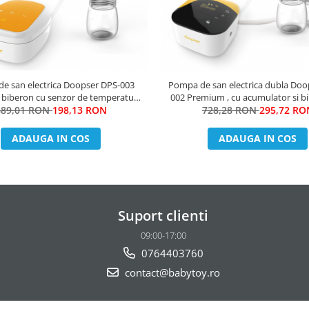
e san electrica Doopser DPS-003
Pompa de san electrica dubla Doo
biberon cu senzor de temperatura
002 Premium , cu acumulator si b
ouch screen , stimulare (masaj) si
689,01 RON
198,13 RON
senzor de temperatura , LED touch
728,28 RON
295,72 RO
extragere , zgomot redus
stimulare (masaj) si extragere , zg
ADAUGA IN COS
ADAUGA IN COS
Suport clienti
09:00-17:00
0764403760
contact@babytoy.ro