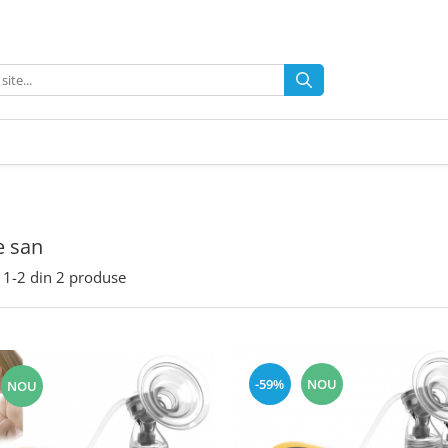
 san
1-
2
din
2
produse
-59%
NOU
NOU