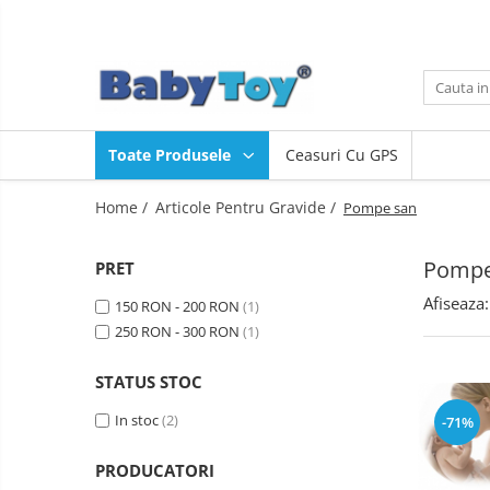
Toate Produsele
Smartwatch
Camere de supraveghere
Toate Produsele
Ceasuri Cu GPS
Articole Pentru Gravide
Monitoare video bebelusi
Home /
Articole Pentru Gravide /
Pompe san
Bratari fitness
Camere auto DVR
Pompe
PRET
Camere video sport
Afiseaza:
150 RON - 200 RON
(1)
Diverse
250 RON - 300 RON
(1)
STATUS STOC
In stoc
(2)
-71%
PRODUCATORI