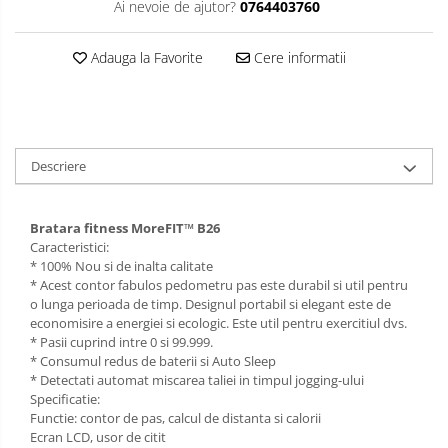
Ai nevoie de ajutor?
0764403760
Adauga la Favorite
Cere informatii
Descriere
Bratara fitness MoreFIT™ B26
Caracteristici:
* 100% Nou si de inalta calitate
* Acest contor fabulos pedometru pas este durabil si util pentru
o lunga perioada de timp. Designul portabil si elegant este de
economisire a energiei si ecologic. Este util pentru exercitiul dvs.
* Pasii cuprind intre 0 si 99.999.
* Consumul redus de baterii si Auto Sleep
* Detectati automat miscarea taliei in timpul jogging-ului
Specificatie:
Functie: contor de pas, calcul de distanta si calorii
Ecran LCD, usor de citit