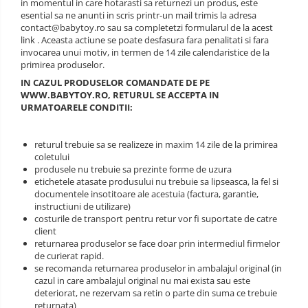
in momentul in care hotarasti sa returnezi un produs, este
esential sa ne anunti in scris printr-un mail trimis la adresa
contact@babytoy.ro sau sa completetzi formularul de la acest
link . Aceasta actiune se poate desfasura fara penalitati si fara
invocarea unui motiv, in termen de 14 zile calendaristice de la
primirea produselor.
IN CAZUL PRODUSELOR COMANDATE DE PE
WWW.BABYTOY.RO, RETURUL SE ACCEPTA IN
URMATOARELE CONDITII:
returul trebuie sa se realizeze in maxim 14 zile de la primirea
coletului
produsele nu trebuie sa prezinte forme de uzura
etichetele atasate produsului nu trebuie sa lipseasca, la fel si
documentele insotitoare ale acestuia (factura, garantie,
instructiuni de utilizare)
costurile de transport pentru retur vor fi suportate de catre
client
returnarea produselor se face doar prin intermediul firmelor
de curierat rapid.
se recomanda returnarea produselor in ambalajul original (in
cazul in care ambalajul original nu mai exista sau este
deteriorat, ne rezervam sa retin o parte din suma ce trebuie
returnata)