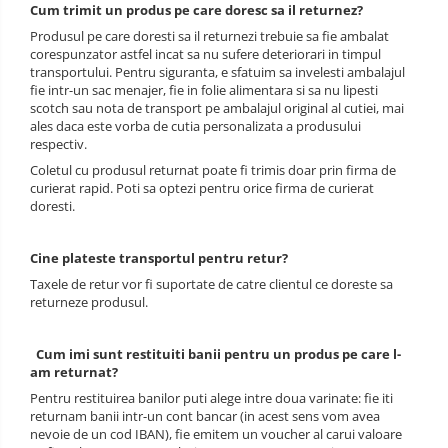
Cum trimit un produs pe care doresc sa il returnez?
Produsul pe care doresti sa il returnezi trebuie sa fie ambalat
corespunzator astfel incat sa nu sufere deteriorari in timpul
transportului. Pentru siguranta, e sfatuim sa invelesti ambalajul
fie intr-un sac menajer, fie in folie alimentara si sa nu lipesti
scotch sau nota de transport pe ambalajul original al cutiei, mai
ales daca este vorba de cutia personalizata a produsului
respectiv.
Coletul cu produsul returnat poate fi trimis doar prin firma de
curierat rapid. Poti sa optezi pentru orice firma de curierat
doresti.
Cine plateste transportul pentru retur?
Taxele de retur vor fi suportate de catre clientul ce doreste sa
returneze produsul.
Cum imi sunt restituiti banii pentru un produs pe care l-
am returnat?
Pentru restituirea banilor puti alege intre doua varinate: fie iti
returnam banii intr-un cont bancar (in acest sens vom avea
nevoie de un cod IBAN), fie emitem un voucher al carui valoare