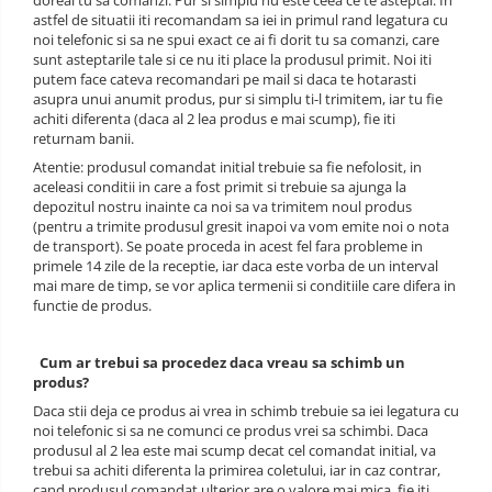
doreai tu sa comanzi. Pur si simplu nu este ceea ce te asteptai. In
astfel de situatii iti recomandam sa iei in primul rand legatura cu
noi telefonic si sa ne spui exact ce ai fi dorit tu sa comanzi, care
sunt asteptarile tale si ce nu iti place la produsul primit. Noi iti
putem face cateva recomandari pe mail si daca te hotarasti
asupra unui anumit produs, pur si simplu ti-l trimitem, iar tu fie
achiti diferenta (daca al 2 lea produs e mai scump), fie iti
returnam banii.
Atentie: produsul comandat initial trebuie sa fie nefolosit, in
aceleasi conditii in care a fost primit si trebuie sa ajunga la
depozitul nostru inainte ca noi sa va trimitem noul produs
(pentru a trimite produsul gresit inapoi va vom emite noi o nota
de transport). Se poate proceda in acest fel fara probleme in
primele 14 zile de la receptie, iar daca este vorba de un interval
mai mare de timp, se vor aplica termenii si conditiile care difera in
functie de produs.
Cum ar trebui sa procedez daca vreau sa schimb un
produs?
Daca stii deja ce produs ai vrea in schimb trebuie sa iei legatura cu
noi telefonic si sa ne comunci ce produs vrei sa schimbi. Daca
produsul al 2 lea este mai scump decat cel comandat initial, va
trebui sa achiti diferenta la primirea coletului, iar in caz contrar,
cand produsul comandat ulterior are o valore mai mica, fie iti