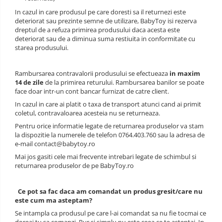
In cazul in care produsul pe care doresti sa il returnezi este
deteriorat sau prezinte semne de utilizare, BabyToy isi rezerva
dreptul de a refuza primirea produsului daca acesta este
deteriorat sau de a diminua suma restiuita in conformitate cu
starea produsului.
Rambursarea contravalorii produsului se efectueaza
in maxim
14 de zile
de la primirea returului. Rambursarea banilor se poate
face doar intr-un cont bancar furnizat de catre client.
In cazul in care ai platit o taxa de transport atunci cand ai primit
coletul, contravaloarea acesteia nu se returneaza.
Pentru orice informatie legate de returnarea produselor va stam
la dispozitie la numerele de telefon 0764.403.760 sau la adresa de
e-mail contact@babytoy.ro
Mai jos gasiti cele mai frecvente intrebari legate de schimbul si
returnarea produselor de pe BabyToy.ro
Ce pot sa fac daca am comandat un produs gresit/care nu
este cum ma asteptam?
Se intampla ca produsul pe care l-ai comandat sa nu fie tocmai ce