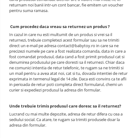
returnam noi banii intr-un cont bancar, fie emitem un voucher
pentru suma ramasa.
Cum procedez daca vreau sa returnez un produs ?
In cazul in care nu esti multumit de un produs si vrei sa il
returnezi, trebuie completezi acest formular sau sa ne trimiti
direct un e-mail pe adresa contact@babytoy.ro in care sa ne
precizezi numele pe care a fost realizata comanda, data in care a
fost comandat produsul, data cand a fost primit produsul cat si
denumirea produsului pe care doresti sa il returnezi. Chiar daca
ne comunici intentia de retur telefonic, te rugam sa ne trimiti si
un mail pentru a avea atat noi, cat si tu, dovada intentiei de retur
exprimata in termenul legal de 14 zile. Daca esti convins ca te afli
in perioada de retur poti completa direct formularul, chemi un
curier si expediezi produsul la adresa din formular.
Unde trebuie trimis produsul care doresc sa il returnez?
Lucrand cu mai multe depozite, adresa de retur difera cu cea a
sediului social. Ca atare, te rugam sa trimiti produsele doar la
adresa din formular.