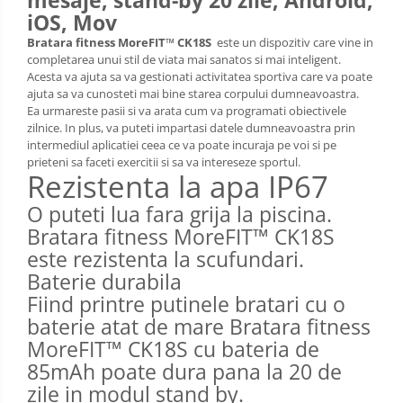
mesaje, stand-by 20 zile, Android,
iOS, Mov
Bratara fitness MoreFIT™ CK18S
este un dispozitiv care vine in
completarea unui stil de viata mai sanatos si mai inteligent.
Acesta va ajuta sa va gestionati activitatea sportiva care va poate
ajuta sa va cunosteti mai bine starea corpului dumneavoastra.
Ea urmareste pasii si va arata cum va programati obiectivele
zilnice. In plus, va puteti impartasi datele dumneavoastra prin
intermediul aplicatiei ceea ce va poate incuraja pe voi si pe
prieteni sa faceti exercitii si sa va intereseze sportul.
Rezistenta la apa IP67
O puteti lua fara grija la piscina.
Bratara fitness MoreFIT™ CK18S
este rezistenta la scufundari.
Baterie durabila
Fiind printre putinele bratari cu o
baterie atat de mare Bratara fitness
MoreFIT™ CK18S cu bateria de
85mAh poate dura pana la 20 de
zile in modul stand by.