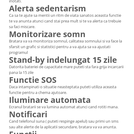
inotati.
Alerta sedentarism
Ca sa te ajute sa mentii un ritm de viata sanatos aceasta functie
te va anunta atunci cand stai prea mult si te va alerta ca trebuie
sa faci miscare.
Monitorizare somn
Bratara va va monitoriza somnul, calitatea somnului si va face la
sfarsit un grafic si statistici pentru a va ajuta sa va ajustati
programul
Stand-by indelungat 15 zile
Datorita bateriei de capacitate mare puteti sta fara grija incarcarii
pana la 15 zile
Functie SOS
Daca intampinati o situatie neasteptata puteti utiliza aceasta
functie pentru a chema ajutoare.
Iluminare automata
Ecranul bratarii se va lumina automat atunci cand rotiti mana.
Notificari
Cand telefonul suna ( puteti respinge apelul) sau primi un sms
sau alte alerte de la aplicatii secundare, bratara va va anunta.