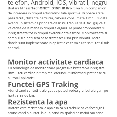
telefon, Android, iOS, vibratii, negru
Bratara fitness
TechONE™ ID107 HR Pro
iti va fi un companion
de incredere in timpul activitatilor tale sportive. Iti poate arata
pasii facuti, distanta parcursa, caloriile consumate, timpul si data.
Avand un sistem de prindere clasic nu trebuie sa iti faci griji ca iti
va cadea de la mana in timpul alergarii. Te poate cronometra si
inregistreaza tot in timpul exercitiilor tale fizice. Monitorizeaza si
somnul si o poti seta sa te trezeasca usor prin vibratii. Toate
datele sunt implementate in aplicatie ca te va ajuta sa tii totul sub
control.
Monitor activitate cardiaca
Cu tehnologia de monitorizare progresiva bratara va inregistra
ritmul tau cardiac in timp real oferindu-ti informatii pretioase cu
ajutorul aplicatiei.
Functei GPS Traking
Atunci cand sunteti la alerga , va puteti vedea graficul alergarii pe
harta si nr de km.
Rezistenta la apa
Bratara este rezistenta la apa asa ca nu trebuie sa va faceti griji
atunci cand o purtati la dus, cand va spalati pe maini sau cand