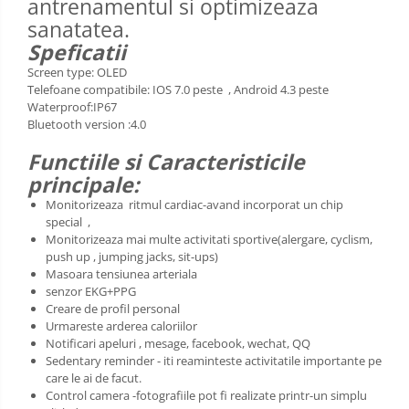
antrenamentul si optimizeaza
sanatatea.
Speficatii
Screen type: OLED
Telefoane compatibile: IOS 7.0 peste , Android 4.3 peste
Waterproof:IP67
Bluetooth version :4.0
Functiile si Caracteristicile
principale:
Monitorizeaza ritmul cardiac-avand incorporat un chip
special ,
Monitorizeaza mai multe activitati sportive(alergare, cyclism,
push up , jumping jacks, sit-ups)
Masoara tensiunea arteriala
senzor EKG+PPG
Creare de profil personal
Urmareste arderea caloriilor
Notificari apeluri , mesage, facebook, wechat, QQ
Sedentary reminder - iti reaminteste activitatile importante pe
care le ai de facut.
Control camera -fotografiile pot fi realizate printr-un simplu