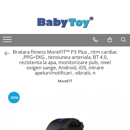
Bratara fitness MoreFIT™ P3 Plus , ritm cardiac
,PPG+EKG , tensiunea arteriala, BT 4.0,
rezistenta la apa, monitorizare puls, nivel
oxigen sange, Android, iOS, intrare
apeluri/notificari , vibratii, n
MoreFIT
-55%