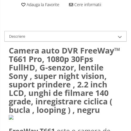
Adauga la Favorite
Cere informatii
Descriere
Camera auto DVR FreeWay™
T661 Pro, 1080p 30Fps
FullHD, G-senzor, lentile
Sony , super night vision,
suport prindere , 2.2 inch
LCD, unghi de filmare 140
grade, inregistrare ciclica (
bucla , looping ) , negru
FreeWay T661
este o camera de