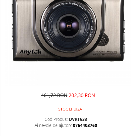
461,72 RON
202,30 RON
STOC EPUIZAT
Cod Produs:
DVRT633
Ai nevoie de ajutor?
0764403760