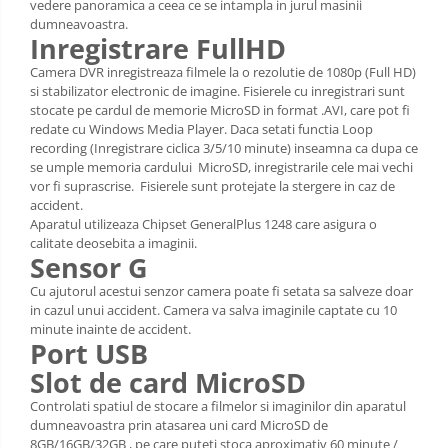
vedere panoramica a ceea ce se intampla in jurul masinii
dumneavoastra.
Inregistrare FullHD
Camera DVR inregistreaza filmele la o rezolutie de 1080p (Full HD)
si stabilizator electronic de imagine. Fisierele cu inregistrari sunt
stocate pe cardul de memorie MicroSD in format .AVI, care pot fi
redate cu Windows Media Player. Daca setati functia Loop
recording (Inregistrare ciclica 3/5/10 minute) inseamna ca dupa ce
se umple memoria cardului MicroSD, inregistrarile cele mai vechi
vor fi suprascrise. Fisierele sunt protejate la stergere in caz de
accident.
Aparatul utilizeaza Chipset GeneralPlus 1248 care asigura o
calitate deosebita a imaginii.
Sensor G
Cu ajutorul acestui senzor camera poate fi setata sa salveze doar
in cazul unui accident. Camera va salva imaginile captate cu 10
minute inainte de accident.
Port USB
Slot de card MicroSD
Controlati spatiul de stocare a filmelor si imaginilor din aparatul
dumneavoastra prin atasarea uni card MicroSD de
8GB/16GB/32GB , pe care puteti stoca aproximativ 60 minute /