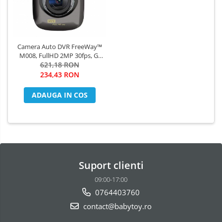
Camera Auto DVR FreeWay™
M008, FullHD 2MP 30fps, G-
senzor, Lentile Sony, 2 inch
621,18 RON
LCD, Super Night Vision,
234,43 RON
Unghi De Filmare 170 Grade,
Suport prindere, Detectare
ADAUGA IN COS
miscare, Inregistrare Ciclica (
bucla ,
Suport clienti
09:00-17:00
0764403760
contact@babytoy.ro