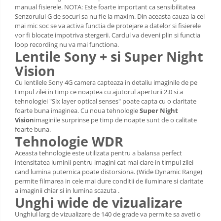
manual fisierele. NOTA: Este foarte important ca sensibilitatea
Senzorului G de socuri sa nu fie la maxim. Din aceasta cauza la cel
mai mic soc se va activa functia de protejare a datelor si fisierele
vor fi blocate impotriva stergerii. Cardul va deveni plin si functia
loop recording nu va mai functiona.
Lentile Sony + si Super Night
Vision
Cu lentilele Sony 4G camera capteaza in detaliu imaginile de pe
timpul zilei in timp ce noaptea cu ajutorul aperturii 2.0 si a
tehnologiei "Six layer optical senses" poate capta cu o claritate
foarte buna imaginea. Cu noua tehnologie
Super Night
Vision
imaginile surprinse pe timp de noapte sunt de o calitate
foarte buna.
Tehnologie WDR
Aceasta tehnologie este utilizata pentru a balansa perfect
intensitatea luminii pentru imagini cat mai clare in timpul zilei
cand lumina puternica poate distorsiona. (Wide Dynamic Range)
permite filmarea in cele mai dure conditii de iluminare si claritate
a imaginii chiar si in lumina scazuta .
Unghi wide de vizualizare
Unghiul larg de vizualizare de 140 de grade va permite sa aveti o