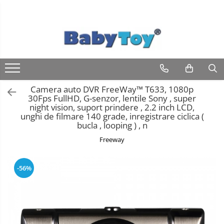
Camera auto DVR FreeWay™ T633, 1080p
30Fps FullHD, G-senzor, lentile Sony , super
night vision, suport prindere , 2.2 inch LCD,
unghi de filmare 140 grade, inregistrare ciclica (
bucla , looping ) , n
Freeway
-56%