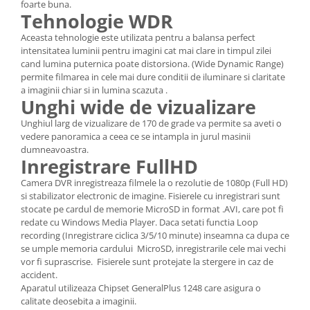
foarte buna.
Tehnologie WDR
Aceasta tehnologie este utilizata pentru a balansa perfect
intensitatea luminii pentru imagini cat mai clare in timpul zilei
cand lumina puternica poate distorsiona. (Wide Dynamic Range)
permite filmarea in cele mai dure conditii de iluminare si claritate
a imaginii chiar si in lumina scazuta .
Unghi wide de vizualizare
Unghiul larg de vizualizare de 170 de grade va permite sa aveti o
vedere panoramica a ceea ce se intampla in jurul masinii
dumneavoastra.
Inregistrare FullHD
Camera DVR inregistreaza filmele la o rezolutie de 1080p (Full HD)
si stabilizator electronic de imagine. Fisierele cu inregistrari sunt
stocate pe cardul de memorie MicroSD in format .AVI, care pot fi
redate cu Windows Media Player. Daca setati functia Loop
recording (Inregistrare ciclica 3/5/10 minute) inseamna ca dupa ce
se umple memoria cardului MicroSD, inregistrarile cele mai vechi
vor fi suprascrise. Fisierele sunt protejate la stergere in caz de
accident.
Aparatul utilizeaza Chipset GeneralPlus 1248 care asigura o
calitate deosebita a imaginii.