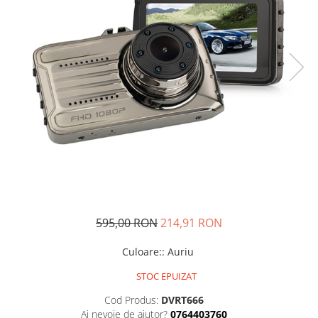
595,00 RON
214,91 RON
Culoare:
:
Auriu
STOC EPUIZAT
Cod Produs:
DVRT666
Ai nevoie de ajutor?
0764403760