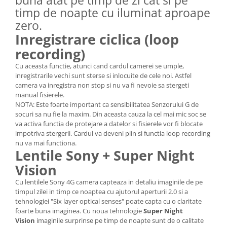
timp de noapte cu iluminat aproape
zero.
Inregistrare ciclica (loop
recording)
Cu aceasta functie, atunci cand cardul camerei se umple,
inregistrarile vechi sunt sterse si inlocuite de cele noi. Astfel
camera va inregistra non stop si nu va fi nevoie sa stergeti
manual fisierele.
NOTA: Este foarte important ca sensibilitatea Senzorului G de
socuri sa nu fie la maxim. Din aceasta cauza la cel mai mic soc se
va activa functia de protejare a datelor si fisierele vor fi blocate
impotriva stergerii. Cardul va deveni plin si functia loop recording
nu va mai functiona.
Lentile Sony + Super Night
Vision
Cu lentilele Sony 4G camera capteaza in detaliu imaginile de pe
timpul zilei in timp ce noaptea cu ajutorul aperturii 2.0 si a
tehnologiei "Six layer optical senses" poate capta cu o claritate
foarte buna imaginea. Cu noua tehnologie
Super Night
Vision
imaginile surprinse pe timp de noapte sunt de o calitate