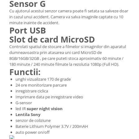
Sensor G
Cu ajutorul acestui senzor camera poate fi setata sa salveze doar
in cazul unui accident. Camera va salva imaginile captate cu 10
minute inainte de accident.
Port USB
Slot de card MicroSD
Controlati spatiul de stocare a filmelor si imaginilor din aparatul
dumneavoastra prin atasarea uni card MicroSD de
8GB/16GB/32GB , pe care puteti stoca aproximativ 60 minute /
180 minute / 240 minute filmate la rezolutia 1080p (Full HD).
Functii:
unghi vizualizare 170 de grade
24 ore monitorizare parcare
inregistrare ciclica
Imprimare data pe inregistrare video
G-sensor
led IR
super night vision
Lentila Sony
senzor de coliziune
Baterie Lithium Polymer 3.7V / 200mAH
auto power on/off