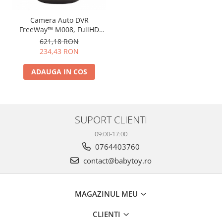
Camera Auto DVR
FreeWay™ M008, FullHD
2MP 30fps, G-senzor,
621,18 RON
Lentile Sony, 2 inch LCD,
234,43 RON
Super Night Vision, Unghi
De Filmare 170 Grade,
ADAUGA IN COS
Suport prindere, Detectare
miscare, Inregistrare Ciclica
( bucla ,
SUPORT CLIENTI
09:00-17:00
0764403760
contact@babytoy.ro
MAGAZINUL MEU
CLIENTI