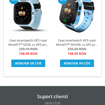
Ceas smartwatch GPS copii
Ceas smartwatch GPS copii
MoreFIT™ Q528, cu GPS prin
MoreFIT™ MX528, cu GPS prin
lbs si functie telefon,
239,19 RON
lbs si functie telefon,
535,50 RON
localizare camera foto,
localizare camera foto
108,99 RON
108,99 RON
monitorizare spion, display
laterala, monitorizare spion,
touchsreen color, lanterna,
display touchsreen color,
ADAUGA IN COS
ADAUGA IN COS
buton SOS, Albastru
lanterna, buton SOS,buton
apel lateral, Alb
Suport clienti
09:00-17:00