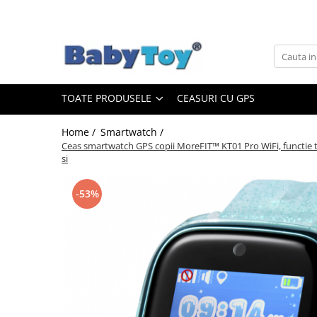
Toate Produsele
Smartwatch
Camere de supraveghere
TOATE PRODUSELE
CEASURI CU GPS
Articole Pentru Gravide
Monitoare video bebelusi
Home /
Smartwatch /
Ceas smartwatch GPS copii MoreFIT™ KT01 Pro WiFi, functie tel
Bratari fitness
si
Camere auto DVR
Camere video sport
-53%
Diverse