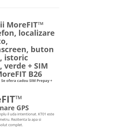
ii MoreFIT™
efon, localizare
to,
hscreen, buton
 istoric
, verde + SIM
MoreFIT B26
 Se ofera cadou SIM Prepay +
eFIT
™
ionare GPS
mplu il uda intentionat. KT01 este
etru. Rezitenta la apa si
solut complet.