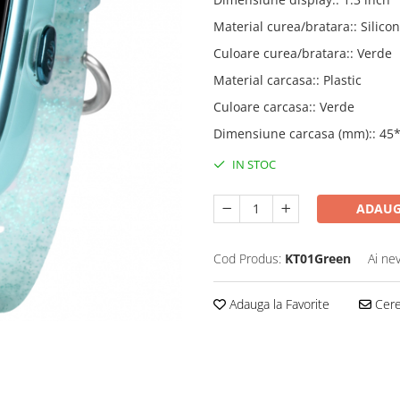
Material curea/bratara:
:
Silicon
Culoare curea/bratara:
:
Verde
Material carcasa:
:
Plastic
Culoare carcasa:
:
Verde
Dimensiune carcasa (mm):
:
45
IN STOC
ADAUG
Cod Produs:
KT01Green
Ai ne
Adauga la Favorite
Cere 