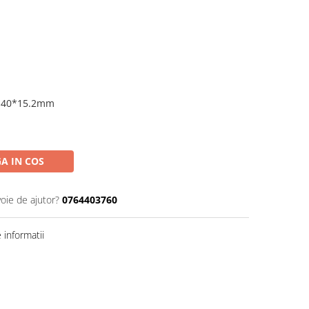
*40*15.2mm
A IN COS
voie de ajutor?
0764403760
informatii