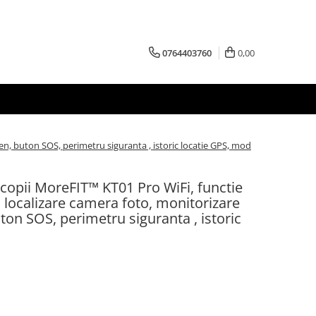
0764403760
0,00
en, buton SOS, perimetru siguranta , istoric locatie GPS, mod
opii MoreFIT™ KT01 Pro WiFi, functie
, localizare camera foto, monitorizare
ton SOS, perimetru siguranta , istoric