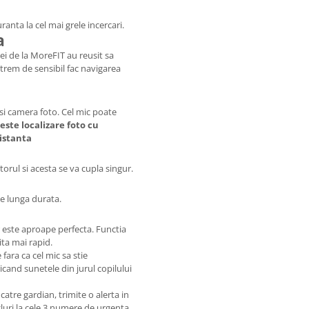
anta la cel mai grele incercari.
a
Cei de la MoreFIT au reusit sa
xtrem de sensibil fac navigarea
si camera foto. Cel mic poate
este localizare foto cu
distanta
torul si acesta se va cupla singur.
e lunga durata.
er este aproape perfecta. Functia
ita mai rapid.
 fara ca cel mic sa stie
ricand sunetele din jurul copilului
atre gardian, trimite o alerta in
icluri la cele 3 numere de urgenta