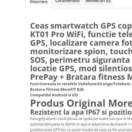
Caracteristici
Review-uri
(0)
Descriere
Ceas smartwatch GPS cop
KT01 Pro WiFi, functie tel
GPS, localizare camera fo
monitorizare spion, touc
SOS, perimetru siguranta ,
locatie GPS, mod silentios
PrePay + Bratara fitness 
Functioneaza in retelele Vodafone/Orange/Telekom .
Bratara Fitness MoreFIT B26
Compatibil Android si iOS
Produs Original Mor
Rezistent la apa IP67 si pozit
Fara griji atunci cand ploua, se spala pe maini sau pur si si
submersibil pana la 30min in apa si adancime de maxim 1 m
pozitionarea GPS fac ca acest model de ceas sa fie unul ab