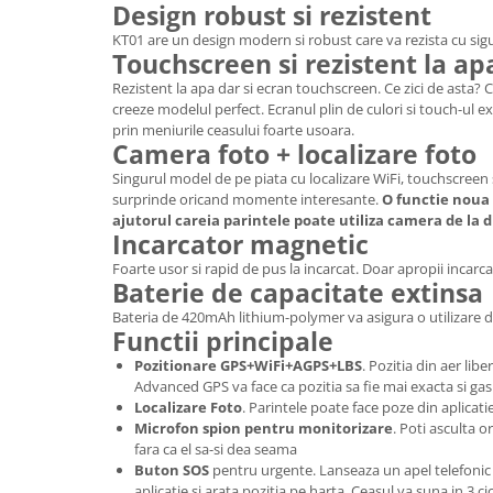
Design robust si rezistent
KT01 are un design modern si robust care va rezista cu sigur
Touchscreen si rezistent la ap
Rezistent la apa dar si ecran touchscreen. Ce zici de asta? 
creeze modelul perfect. Ecranul plin de culori si touch-ul e
prin meniurile ceasului foarte usoara.
Camera foto + localizare foto
Singurul model de pe piata cu localizare WiFi, touchscreen 
surprinde oricand momente interesante.
O functie noua 
ajutorul careia parintele poate utiliza camera de la 
Incarcator magnetic
Foarte usor si rapid de pus la incarcat. Doar apropii incarca
Baterie de capacitate extinsa
Bateria de 420mAh lithium-polymer va asigura o utilizare d
Functii principale
Pozitionare GPS+WiFi+AGPS+LBS
. Pozitia din aer lib
Advanced GPS va face ca pozitia sa fie mai exacta si gas
Localizare Foto
. Parintele poate face poze din aplicatie
Microfon spion pentru monitorizare
. Poti asculta o
fara ca el sa-si dea seama
Buton SOS
pentru urgente. Lanseaza un apel telefonic c
aplicatie si arata pozitia pe harta. Ceasul va suna in 3 c