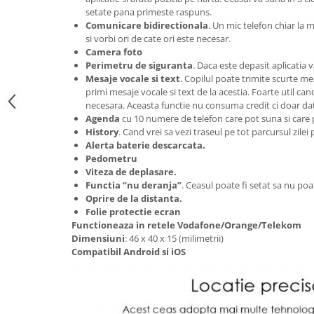
setate pana primeste raspuns.
Comunicare bidirectionala
. Un mic telefon chiar la 
si vorbi ori de cate ori este necesar.
Camera foto
Perimetru de siguranta
. Daca este depasit aplicatia 
Mesaje vocale si text
. Copilul poate trimite scurte me
primi mesaje vocale si text de la acestia. Foarte util ca
necesara. Aceasta functie nu consuma credit ci doar da
Agenda
cu 10 numere de telefon care pot suna si care p
History
. Cand vrei sa vezi traseul pe tot parcursul zilei 
Alerta baterie descarcata.
Pedometru
Viteza de deplasare.
Functia “nu deranja”
. Ceasul poate fi setat sa nu poa
Oprire de la distanta.
Folie protectie ecran
Functioneaza in retele Vodafone/Orange/Telekom
Dimensiuni
: 46 x 40 x 15 (milimetrii)
Compatibil Android si iOS