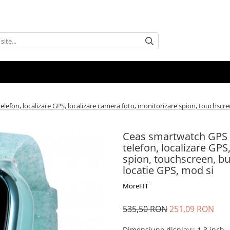
efon, localizare GPS, localizare camera foto, monitorizare spion, touchscre
Ceas smartwatch GPS c
telefon, localizare GPS
spion, touchscreen, bu
locatie GPS, mod si
MoreFIT
535,50 RON
251,09 RON
Dimensiune display:
:
1.3 inch