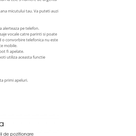
mana micutului tau. Va puteti auzi
va alerteaza pe telefon.
saje vocale catre parinti si poate
nd o convorbire telefonica nu este
te mobile.
ot fi apelate.
poti utiliza aceasta functie
ta primi apeluri.